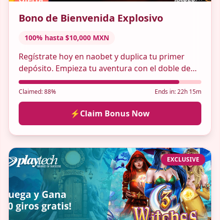
Bono de Bienvenida Explosivo
100% hasta $10,000 MXN
Regístrate hoy en naobet y duplica tu primer
depósito. Empieza tu aventura con el doble de
saldo en nuestros mejores slots.
Claimed: 88%
Ends in: 22h 15m
⚡
Claim Bonus Now
EXCLUSIVE