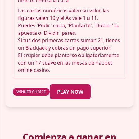
directo contra la casa.
Las cartas numéricas valen su valor, las
figuras valen 10 y el As vale 1 u 11.
Puedes 'Pedir' carta, 'Plantarte', 'Doblar' tu
apuesta o 'Dividir' pares.
Si tus dos primeras cartas suman 21, tienes
un Blackjack y cobras un pago superior.
El crupier debe plantarse obligatoriamente
con un 17 suave en las mesas de naobet
online casino.
PLAY NOW
WINNER CHOICE
Comienza a ganar en