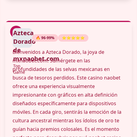
🎰
Azteca
🔥 96-99%
⭐⭐⭐⭐⭐
Dorado
de
Bienvenidos a Azteca Dorado, la joya de
mxnaobet.com
mxnaobet.com. Sumérgete en las
Top
profundidades de las selvas mexicanas en
Game
busca de tesoros perdidos. Este casino naobet
ofrece una experiencia visualmente
impresionante con gráficos en alta definición
diseñados específicamente para dispositivos
móviles. En cada giro, sentirás la emoción de la
cultura ancestral mientras los ídolos de oro te
guían hacia premios colosales. Es el momento