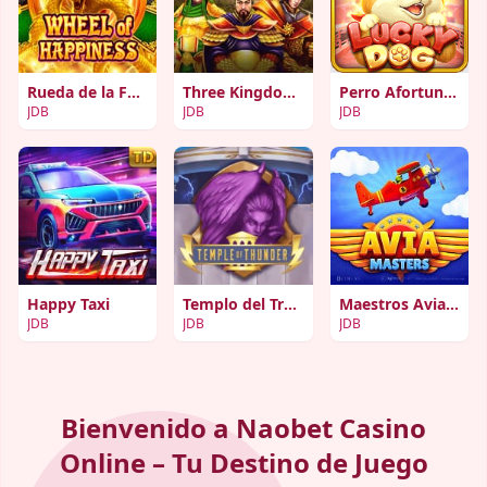
Rueda de la Felicidad
Three Kingdoms
Perro Afortunado
JDB
JDB
JDB
Happy Taxi
Templo del Trueno
Maestros Aviadores
JDB
JDB
JDB
Bienvenido a Naobet Casino
Online – Tu Destino de Juego