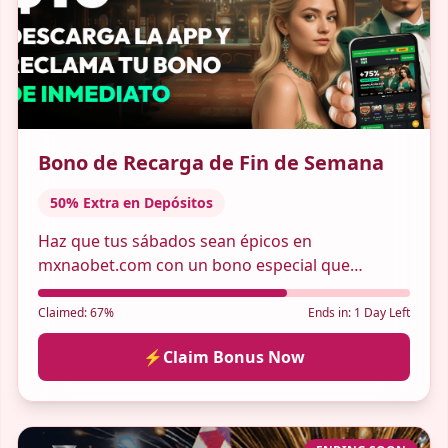
Bono de Recarga de Fin de Semana
50% Extra en Depósitos
Haz que tus sábados sean épicos en
mxnaobet.com con un bono especial que
potencia cada peso que deposites.
Claimed: 67%
Ends in: 1 Day Left
⚡
Claim Bonus Now