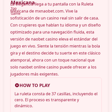
Mexicana
La elegancia llega a tu pantalla con la Ruleta
Top
Mexicana de mxnaobet.com. Vive la
Game
sofisticación de un casino real sin salir de casa.
Con crupieres que hablan tu idioma y un diseño
optimizado para una navegación fluida, esta
versión de naobet casino eleva el estándar del
juego en vivo. Siente la tensión mientras la bola
gira y el destino decide tu suerte en este clásico
atemporal, ahora con un toque nacional que
solo naobet online casino puede ofrecer a los
jugadores más exigentes.
HOW TO PLAY
La ruleta consta de 37 casillas, incluyendo el
cero. El proceso es transparente y
dinámico.