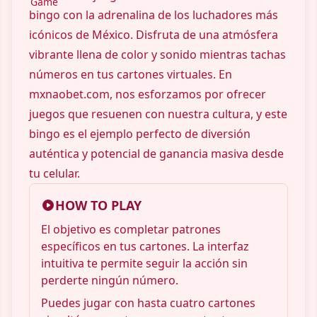
Game
bingo con la adrenalina de los luchadores más
icónicos de México. Disfruta de una atmósfera
vibrante llena de color y sonido mientras tachas
números en tus cartones virtuales. En
mxnaobet.com, nos esforzamos por ofrecer
juegos que resuenen con nuestra cultura, y este
bingo es el ejemplo perfecto de diversión
auténtica y potencial de ganancia masiva desde
tu celular.
HOW TO PLAY
El objetivo es completar patrones
específicos en tus cartones. La interfaz
intuitiva te permite seguir la acción sin
perderte ningún número.
Puedes jugar con hasta cuatro cartones