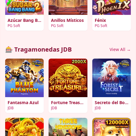
Azúcar Bang Bang 2
Anillos Místicos
Fénix
PG Soft
PG Soft
PG Soft
🎰 Tragamonedas JDB
View All →
Fantasma Azul
Fortune Treasure
Secreto del Bosque
JDB
JDB
JDB