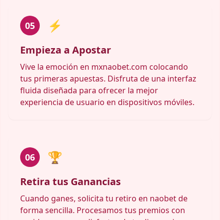
⚡
05
Empieza a Apostar
Vive la emoción en mxnaobet.com colocando
tus primeras apuestas. Disfruta de una interfaz
fluida diseñada para ofrecer la mejor
experiencia de usuario en dispositivos móviles.
🏆
06
Retira tus Ganancias
Cuando ganes, solicita tu retiro en naobet de
forma sencilla. Procesamos tus premios con