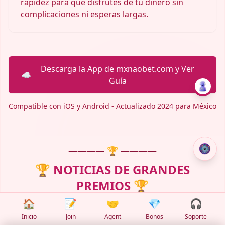
rapidez para que disfrutes de tu dinero sin
complicaciones ni esperas largas.
Descarga la App de mxnaobet.com y Ver
☁️
Guía
Compatible con iOS y Android - Actualizado 2024 para México
———— 🏆 ————
🏆 NOTICIAS DE GRANDES
PREMIOS 🏆
ÚLTIMAS ACTUALIZACIONES DE NUESTROS
🏠
📝
🤝
💎
🎧
GANADORES EN NAOBET
Inicio
Join
Agent
Bonos
Soporte