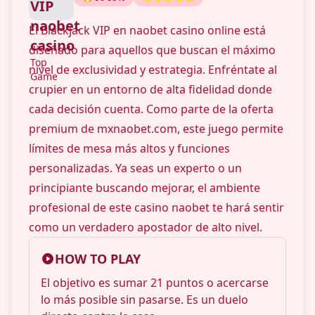
VIP
naobet
El Blackjack VIP en naobet casino online está
casino
diseñado para aquellos que buscan el máximo
Top
nivel de exclusividad y estrategia. Enfréntate al
Game
crupier en un entorno de alta fidelidad donde
cada decisión cuenta. Como parte de la oferta
premium de mxnaobet.com, este juego permite
límites de mesa más altos y funciones
personalizadas. Ya seas un experto o un
principiante buscando mejorar, el ambiente
profesional de este casino naobet te hará sentir
como un verdadero apostador de alto nivel.
HOW TO PLAY
El objetivo es sumar 21 puntos o acercarse
lo más posible sin pasarse. Es un duelo