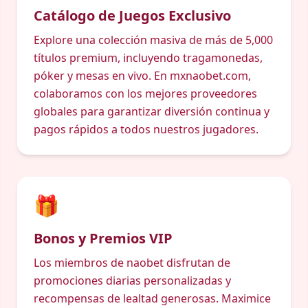
Catálogo de Juegos Exclusivo
Explore una colección masiva de más de 5,000
títulos premium, incluyendo tragamonedas,
póker y mesas en vivo. En mxnaobet.com,
colaboramos con los mejores proveedores
globales para garantizar diversión continua y
pagos rápidos a todos nuestros jugadores.
🎁
Bonos y Premios VIP
Los miembros de naobet disfrutan de
promociones diarias personalizadas y
recompensas de lealtad generosas. Maximice