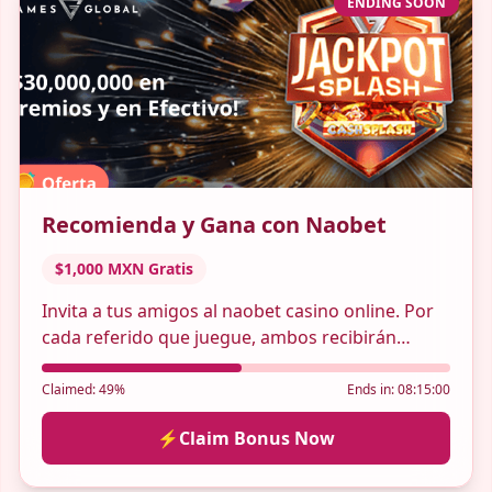
ENDING SOON
Recomienda y Gana con Naobet
$1,000 MXN Gratis
Invita a tus amigos al naobet casino online. Por
cada referido que juegue, ambos recibirán
créditos gratis para apostar.
Claimed: 49%
Ends in: 08:15:00
⚡
Claim Bonus Now